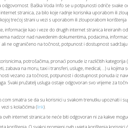
itu odgovornost. Baška Voda Info se u potpunosti odriče svake od
vih internet stranica, za bilo koje radnje korisnika uporabom ili z
lo kojoj trećoj strani u vezi s uporabom ili zlouporabom korištenja
, informacije kao i veze do drugih internet stranica kreiranih od
nema nadzor nad navedenim dokumentima, podacima, informacija
i ali ne ograničeno na točnost, potpunost i dostupnost sadržaju
snicima, potrošačima, pronaći ponude iz različitih kategorija (res
leti, zabava na moru, taxi i transferi, usluge, medical, ...) u kojim
nosti vezano za točnost, potpunost i dostupnost ponuda iz na
uga. Svaki pružatelj usluga ostaje odgovoran svo vrijeme za točno
om smatra se da su korisnici u svakom trenutku upoznati i sugla
ezi s kolačićima (
link
).
ovih internet stranica te neće biti odgovoran ni za kakve moguć
a korištenja. O svakoj promjeni ovih uvjeta korištenja korisnici