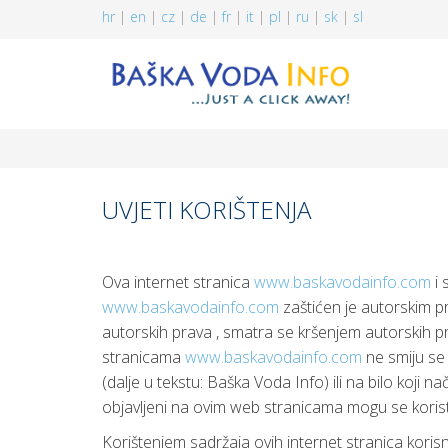
hr
|
en
|
cz
|
de
|
fr
|
it
|
pl
|
ru
|
sk
|
sl
UVJETI KORIŠTENJA
Ova internet stranica
www.baskavodainfo.com
i 
www.baskavodainfo.com
zaštićen je autorskim pr
autorskih prava , smatra se kršenjem autorskih pra
stranicama
www.baskavodainfo.com
ne smiju se r
(dalje u tekstu: Baška Voda Info) ili na bilo koji n
objavljeni na ovim web stranicama mogu se koristi
Korištenjem sadržaja ovih internet stranica korisnik