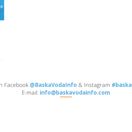
on Facebook
@BaskaVodaInfo
& Instagram
#baska
E-mail:
info@baskavodainfo.com