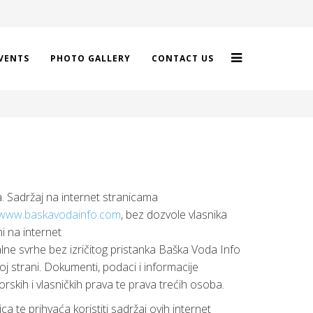
VENTS
PHOTO GALLERY
CONTACT US
a. Sadržaj na internet stranicama
www.baskavodainfo.com
, bez dozvole vlasnika
i na internet
cijalne svrhe bez izričitog pristanka Baška Voda Info
ćoj strani. Dokumenti, podaci i informacije
rskih i vlasničkih prava te prava trećih osoba.
ca te prihvaća koristiti sadržaj ovih internet