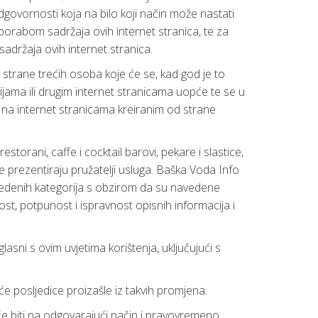
govornosti koja na bilo koji način može nastati
louporabom sadržaja ovih internet stranica, te za
 sadržaja ovih internet stranica.
 strane trećih osoba koje će se, kad god je to
ma ili drugim internet stranicama uopće te se u
 na internet stranicama kreiranim od strane
torani, caffe i cocktail barovi, pekare i slastice,
a se prezentiraju pružatelji usluga. Baška Voda Info
vedenih kategorija s obzirom da su navedene
st, potpunost i ispravnost opisnih informacija i
sni s ovim uvjetima korištenja, uključujući s
e posljedice proizašle iz takvih promjena.
 će biti na odgovarajući način i pravovremeno