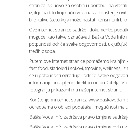
stranica isključivo za osobnu uporabu i na vlast
iz, ili je na bilo koji način vezana za korištenje o
bilo kakvu štetu koja može nastati korisniku ili bi
Ove internet stranice sadrže i dokumente, podatke
moguće, kao takve označavati. Baška Voda Info 
potpunosti odriče svake odgovornosti, uključujuć
trećih osoba.
Putem ove internet stranice pomažemo krajnjim kori
fast food, sladoled i sokovi, trgovine, wellness, iz
se u potpunosti ograđuje i odriče svake odgovor
informacije prikupljene direktno od pružatelja usl
fotografija prikazanih na našoj internet stranici.
Korištenjem internet stranica www.baskavodainfo.c
odredbama o obradi podataka i mogućnostima u v
Baška Voda Info zadržava pravo izmjene sadržaja 
Baška Voda Info zadržava pravo izmjene ovih uvjet