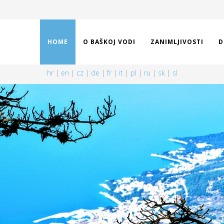
HOME
O BAŠKOJ VODI
ZANIMLJIVOSTI
D
hr
|
en
|
cz
|
de
|
fr
|
it
|
pl
|
ru
|
sk
|
sl