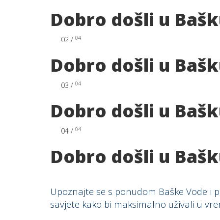
Dobro došli u Baš
04
02 /
Dobro došli u Baš
04
03 /
Dobro došli u Baš
04
04 /
Dobro došli u Baš
Upoznajte se s ponudom Baške Vode i pro
savjete kako bi maksimalno uživali u v