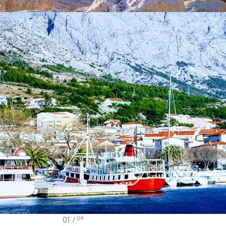
04
01 /