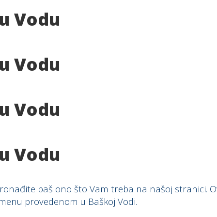
ku Vodu
ku Vodu
ku Vodu
ku Vodu
nađite baš ono što Vam treba na našoj stranici. Ovdj
remenu provedenom u Baškoj Vodi.