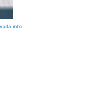
voda_info
.