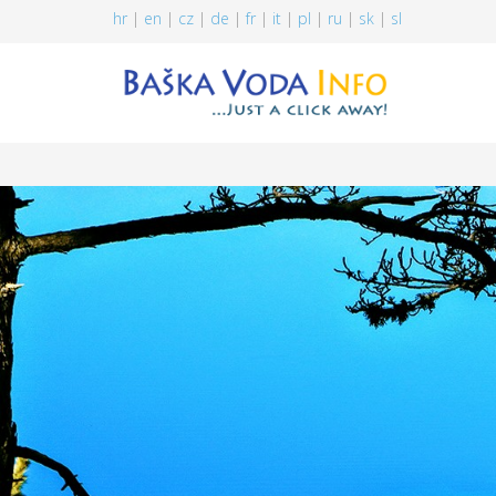
hr
|
en
|
cz
|
de
|
fr
|
it
|
pl
|
ru
|
sk
|
sl